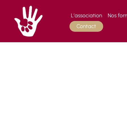
Skip
to
L’association
Nos for
content
Contact
É