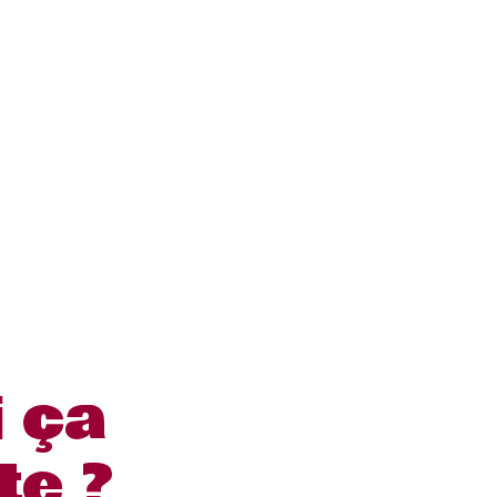
i ça
te ?