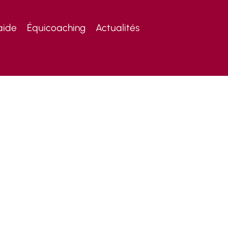
aide
Équicoaching
Actualités
IE