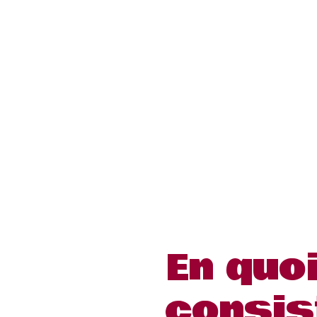
En quo
consis